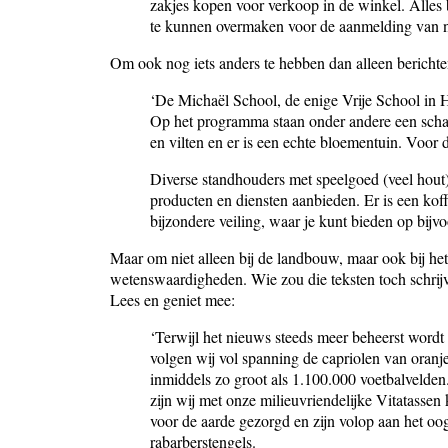
zakjes kopen voor verkoop in de winkel. Alles b
te kunnen overmaken voor de aanmelding van n
Om ook nog iets anders te hebben dan alleen berichte
‘De Michaël School, de enige Vrije School in H
Op het programma staan onder andere een schaa
en vilten en er is een echte bloementuin. Voor 
Diverse standhouders met speelgoed (veel hout)
producten en diensten aanbieden. Er is een koff
bijzondere veiling, waar je kunt bieden op bijv
Maar om niet alleen bij de landbouw, maar ook bij he
wetenswaardigheden. Wie zou die teksten toch schrijve
Lees en geniet mee:
‘Terwijl het nieuws steeds meer beheerst wordt 
volgen wij vol spanning de capriolen van oranj
inmiddels zo groot als 1.100.000 voetbalvelden
zijn wij met onze milieuvriendelijke Vitatassen
voor de aarde gezorgd en zijn volop aan het oog
rabarberstengels.