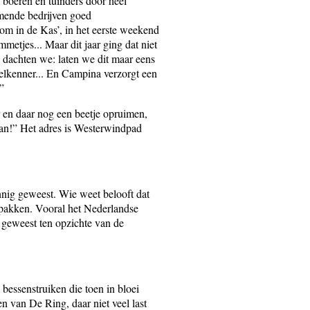
 boeren en tuinders door heel
emende bedrijven goed
om in de Kas’, in het eerste weekend
metjes... Maar dit jaar ging dat niet
 dachten we: laten we dit maar eens
ogelkenner... En Campina verzorgt een
”
r en daar nog een beetje opruimen,
van!” Het adres is Westerwindpad
nnig geweest. Wie weet belooft dat
 pakken. Vooral het Nederlandse
 geweest ten opzichte van de
bessenstruiken die toen in bloei
n van De Ring, daar niet veel last