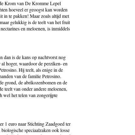
Peet de Krom van De Kromme Lepel
chten hoeveel er geoogst kan worden
t in te pakken! Maar zoals altijd met
aar gelukkig is de teelt van het fruit
, nectarines en meloenen, is inmiddels
n dan is de kans op nachtvorst nog
ar al hoger, waardoor de perziken- en
osino. Hij teelt, als enige in de
n handen van de familie Petrosino.
r de grond, de abrikozenbomen en de
 de teelt van onder andere meloenen,
ch wel het telen van zongerijpte
er 1 euro naar Stichting Zaadgoed ter
 biologische speciaalzaken ook losse