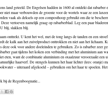
 ons land geteeld. De Engelsen hadden in 1600 al ontdekt dat rabarber 
arber niet maar verbouwden de groente voor de wortels waar ze een lax
worden vaak als deksels op een composthoop gebruikt om die te bescher
 Deze vertoeven namelijk graag op rabarberblad. Leg een paar bladeren 
 blij, slakken blij.
aam onttrekt. U kent het wel, met de tong langs de tanden en een stroe
rdt de kalk aan het zuivelproduct onttrokken en niet aan het lichaam. Kr
is deze ook voor andere doeleinden te gebruiken. Zo is rabarber zeer 
rabarber gaat tijdens het koken een verbinding met het aluminium aan wa
n niet eten, want de combinatie aluminium en oxaalzuur veroorzaakt een
natuurlijke haarverf. De stengels kunnen het haar lichter (lees: oranje)
okwater – uiteraard afgekoeld – gebruiken om het haar te spoelen. Het
k bij de Regenboognatie...