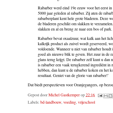
Rabarber werd eind 19e eeuw voor het eerst in
5000 jaar geleden al rabarber. Zij aten de rab
rabarberplant kent hele grote bladeren. Deze 
de bladeren geschikt om slakken te verzamelen.
slakken en al en breng ze naar een bos of park. U
Rabarber bevat oxaalzuur, wat kalk aan het lich
kalkrijk product als zuivel wordt geserveerd, wo
voldoende. Wanneer u niet van rabarber houdt 
goed als nieuwe blik te geven. Het zuur in de 
glans terug krijgt. De rabarber zelf kunt u da
is rabarber een vaak terugkerend ingrediënt in 
hebben, dan kunt u de rabarber koken en het ko
resultaat. Geniet van de glorie van rabarber!’
Dat biedt perspectieven voor Oranjegangers, op bezoe
Gepost door
Michel Gastkemper
op
22:16
Labels:
bd-landbouw
,
voeding
,
vrijeschool