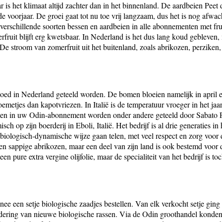
ar is het klimaat altijd zachter dan in het binnenland. De aardbeien 
 voorjaar. De groei gaat tot nu toe vrij langzaam, dus het is nog afwa
verschillende soorten bessen en aardbeien in alle abonnementen met frui
ruit blijft erg kwetsbaar. In Nederland is het dus lang koud gebleven, m
. De stroom van zomerfruit uit het buitenland, zoals abrikozen, perziken
goed in Nederland geteeld worden. De bomen bloeien namelijk in april e
oemetjes dan kapotvriezen. In Italië is de temperatuur vroeger in het ja
en in uw Odin-abonnement worden onder andere geteeld door Sabato Petr
h op zijn boerderij in Eboli, Italië. Het bedrijf is al drie generaties i
 biologisch-dynamische wijze gaan telen, met veel respect en zorg voo
e en sappige abrikozen, maar een deel van zijn land is ook bestemd voor
en pure extra vergine olijfolie, maar de specialiteit van het bedrijf is to
e een setje biologische zaadjes bestellen. Van elk verkocht setje ging 
ering van nieuwe biologische rassen. Via de Odin groothandel konden