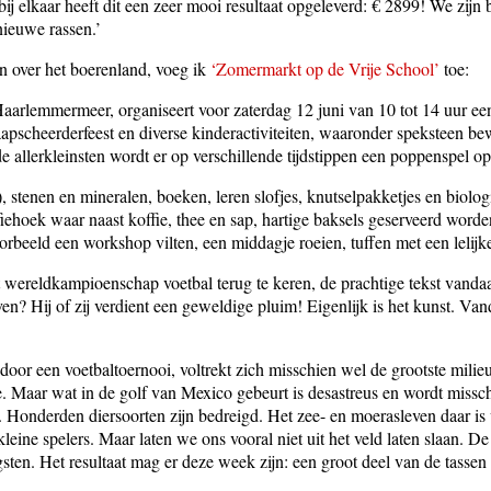
ij elkaar heeft dit een zeer mooi resultaat opgeleverd: € 2899! We zijn 
ieuwe rassen.’
n over het boerenland, voeg ik
‘Zomermarkt op de Vrije School’
toe:
aarlemmermeer, organiseert voor zaterdag 12 juni van 10 tot 14 uur ee
pscheerderfeest en diverse kinderactiviteiten, waaronder speksteen b
de allerkleinsten wordt er op verschillende tijdstippen een poppenspel o
, stenen en mineralen, boeken, leren slofjes, knutselpakketjes en biol
iehoek waar naast koffie, thee en sap, hartige baksels geserveerd worden
oorbeeld een workshop vilten, een middagje roeien, tuffen met een lelij
t wereldkampioenschap voetbal terug te keren, de prachtige tekst vanda
n? Hij of zij verdient een geweldige pluim! Eigenlijk is het kunst. Va
door een voetbaltoernooi, voltrekt zich misschien wel de grootste milie
e. Maar wat in de golf van Mexico gebeurt is desastreus en wordt missch
. Honderden diersoorten zijn bedreigd. Het zee- en moerasleven daar is
 kleine spelers. Maar laten we ons vooral niet uit het veld laten slaan.
sten. Het resultaat mag er deze week zijn: een groot deel van de tassen i