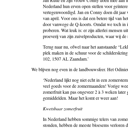
Jan Rutte en zijn vrouw Conny doen mee aan he
Nederland hun erven open stellen voor geïnter
vertegenwoordigd. Jan en Conny doen dit jaar 
van april. Voor ons is dat een betere tijd van h
door vanwege de Q-koorts. Omdat we toch in ied
proberen. Wat leuk is: er zijn allerlei mensen u
proeverij van zijn zuivelproducten, waar wij d
Terug naar nu, ofwel naar het aanstaande “Lekk
plek maken in de schuur voor de schilderskrin
102, 1507 AL Zaandam.’
We blijven nog even in de landbouwsfeer. Het Odini
‘Nederland lijkt nog niet echt in een zomerste
veel goeds voor de zomermaanden! Vorige week 
zomerfruit kan pas ongeveer 2 à 3 weken later
gemiddelden. Maar het komt er weer aan!
Kwetsbaar zomerfruit
In Nederland hebben sommige telers van zomerfru
stonden, hebben de meeste bloesems verloren do