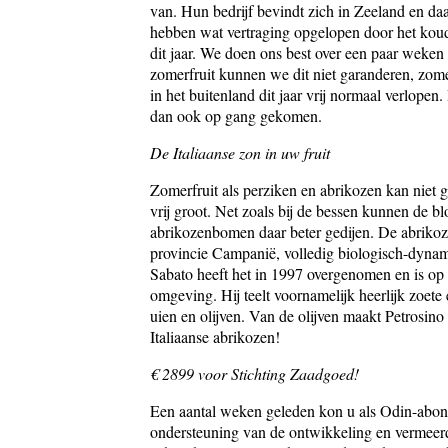
van. Hun bedrijf bevindt zich in Zeeland en da
hebben wat vertraging opgelopen door het koude
dit jaar. We doen ons best over een paar weken 
zomerfruit kunnen we dit niet garanderen, zomerf
in het buitenland dit jaar vrij normaal verlopen
dan ook op gang gekomen.
De Italiaanse zon in uw fruit
Zomerfruit als perziken en abrikozen kan niet 
vrij groot. Net zoals bij de bessen kunnen de bl
abrikozenbomen daar beter gedijen. De abrikoz
provincie Campanië, volledig biologisch-dynamisc
Sabato heeft het in 1997 overgenomen en is op
omgeving. Hij teelt voornamelijk heerlijk zoet
uien en olijven. Van de olijven maakt Petrosino e
Italiaanse abrikozen!
€ 2899 voor Stichting Zaadgoed!
Een aantal weken geleden kon u als Odin-abonne
ondersteuning van de ontwikkeling en vermeerd