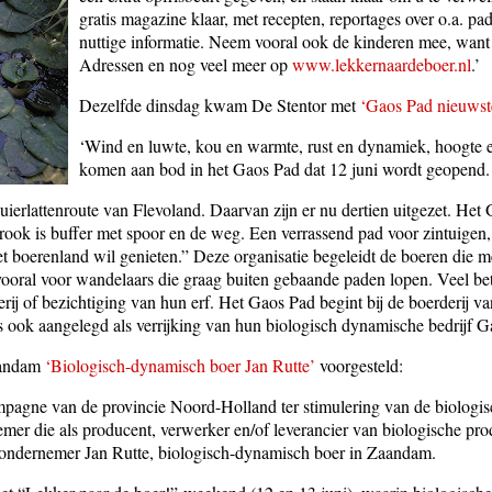
gratis magazine klaar, met recepten, reportages over o.a. pa
nuttige informatie. Neem vooral ook de kinderen mee, want e
Adressen en nog veel meer op
www.lekkernaardeboer.nl
.’
Dezelfde dinsdag kwam De Stentor met
‘Gaos Pad nieuwste
‘Wind en luwte, kou en warmte, rust en dynamiek, hoogte en
komen aan bod in het Gaos Pad dat 12 juni wordt geopend.
ierlattenroute van Flevoland. Daarvan zijn er nu dertien uitgezet. Het
trook is buffer met spoor en de weg. Een verrassend pad voor zintuigen
et boerenland wil genieten.” Deze organisatie begeleidt de boeren die 
 vooral voor wandelaars die graag buiten gebaande paden lopen. Veel b
rij of bezichtiging van hun erf. Het Gaos Pad begint bij de boerderij v
 ook aangelegd als verrijking van hun biologisch dynamische bedrijf G
aandam
‘Biologisch-dynamisch boer Jan Rutte’
voorgesteld:
mpagne van de provincie Noord-Holland ter stimulering van de biologi
mer die als producent, verwerker en/of leverancier van biologische p
e ondernemer Jan Rutte, biologisch-dynamisch boer in Zaandam.