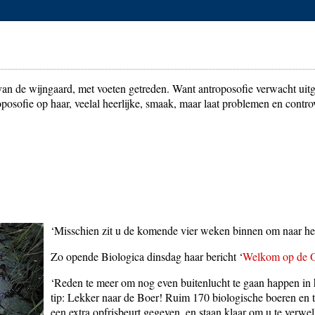
 van de wijngaard, met voeten getreden. Want antroposofie verwacht uit
posofie op haar, veelal heerlijke, smaak, maar laat problemen en contro
‘Misschien zit u de komende vier weken binnen om naar het
Zo opende Biologica dinsdag haar bericht ‘
Welkom op de 
‘Reden te meer om nog even buitenlucht te gaan happen in
tip: Lekker naar de Boer! Ruim 170 biologische boeren en tu
een extra opfrisbeurt gegeven, en staan klaar om u te verwe