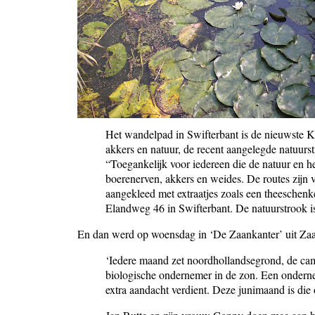
Het wandelpad in Swifterbant is de nieuwste Ku
akkers en natuur, de recent aangelegde natuurs
“Toegankelijk voor iedereen die de natuur en h
boerenerven, akkers en weides. De routes zijn
aangekleed met extraatjes zoals een theeschenke
Elandweg 46 in Swifterbant. De natuurstrook is
En dan werd op woensdag in ‘De Zaankanter’ uit Z
‘Iedere maand zet noordhollandsegrond, de ca
biologische ondernemer in de zon. Een onderne
extra aandacht verdient. Deze junimaand is di