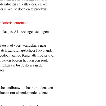
ddenstoelen en kalfsvlees, en veel
r is veel te doen en te proeven.
 kuierlattenroute’:
 laagte. Al deze tegenstellingen
 Gaos Pad voert wandelaars naar
, stelt Landschapsbeheer Flevoland.
meedoen aan de Kuierlattenroutes over
etrokken boeren hebben een route
an Ellen en Jos Jeuken aan de
aos.’
sche landbouw op haar gronden, een
roducten om uiteenlopende redenen