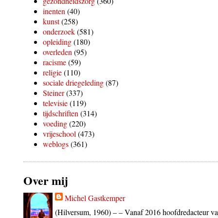
gezondheidszorg
(360)
inenten
(40)
kunst
(258)
onderzoek
(581)
opleiding
(180)
overleden
(95)
racisme
(59)
religie
(110)
sociale driegeleding
(87)
Steiner
(337)
televisie
(119)
tijdschriften
(314)
voeding
(220)
vrijeschool
(473)
weblogs
(361)
Over mij
Michel Gastkemper
(Hilversum, 1960) – – Vanaf 2016 hoofdredacteur va