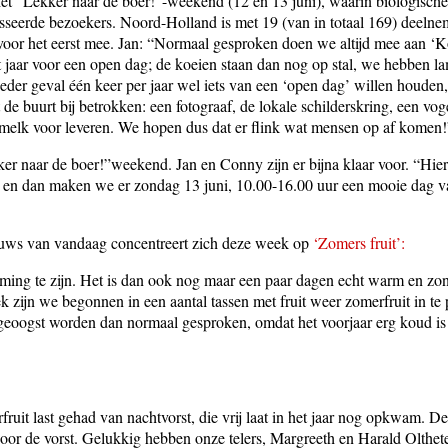
t “Lekker naar de boer!”-weekend (12 en 13 juni), waarin biologische
esseerde bezoekers. Noord-Holland is met 19 (van in totaal 169) deeln
voor het eerst mee. Jan: “Normaal gesproken doen we altijd mee aan ‘K
et jaar voor een open dag; de koeien staan dan nog op stal, we hebben lam
er geval één keer per jaar wel iets van een ‘open dag’ willen houden,
it de buurt bij betrokken: een fotograaf, de lokale schilderskring, een v
e melk voor leveren. We hopen dus dat er flink wat mensen op af komen!
er naar de boer!”weekend. Jan en Conny zijn er bijna klaar voor. “Hie
g en dan maken we er zondag 13 juni, 10.00-16.00 uur een mooie dag 
euws van vandaag concentreert zich deze week op
‘
Zomers fruit’:
mming te zijn. Het is dan ook nog maar een paar dagen echt warm en zo
zijn we begonnen in een aantal tassen met fruit weer zomerfruit in te
 geoogst worden dan normaal gesproken, omdat het voorjaar erg koud is
it last gehad van nachtvorst, die vrij laat in het jaar nog opkwam. De 
or de vorst. Gelukkig hebben onze telers, Margreeth en Harald Olthete