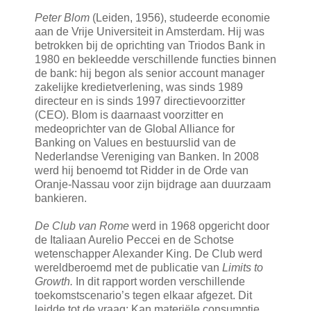
Peter Blom
(Leiden, 1956), studeerde economie
aan de Vrije Universiteit in Amsterdam. Hij was
betrokken bij de oprichting van Triodos Bank in
1980 en bekleedde verschillende functies binnen
de bank: hij begon als senior account manager
zakelijke kredietverlening, was sinds 1989
directeur en is sinds 1997 directievoorzitter
(CEO). Blom is daarnaast voorzitter en
medeoprichter van de Global Alliance for
Banking on Values en bestuurslid van de
Nederlandse Vereniging van Banken. In 2008
werd hij benoemd tot Ridder in de Orde van
Oranje-Nassau voor zijn bijdrage aan duurzaam
bankieren.
De Club van Rome
werd in 1968 opgericht door
de Italiaan Aurelio Peccei en de Schotse
wetenschapper Alexander King. De Club werd
wereldberoemd met de publicatie van
Limits to
Growth.
In dit rapport worden verschillende
toekomstscenario’s tegen elkaar afgezet. Dit
leidde tot de vraag: Kan materiële consumptie,