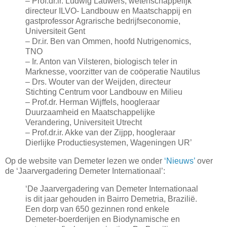
– Prof.dr.ir. Ludwig Lauwers, wetenschappelijk
directeur ILVO- Landbouw en Maatschappij en
gastprofessor Agrarische bedrijfseconomie,
Universiteit Gent
– Dr.ir. Ben van Ommen, hoofd Nutrigenomics,
TNO
– Ir. Anton van Vilsteren, biologisch teler in
Marknesse, voorzitter van de coöperatie Nautilus
– Drs. Wouter van der Weijden, directeur
Stichting Centrum voor Landbouw en Milieu
– Prof.dr. Herman Wijffels, hoogleraar
Duurzaamheid en Maatschappelijke
Verandering, Universiteit Utrecht
– Prof.dr.ir. Akke van der Zijpp, hoogleraar
Dierlijke Productiesystemen, Wageningen UR’
Op de website van Demeter lezen we onder
‘Nieuws’
over
de ‘Jaarvergadering Demeter Internationaal’:
‘De Jaarvergadering van Demeter Internationaal
is dit jaar gehouden in Bairro Demetria, Brazilië.
Een dorp van 650 gezinnen rond enkele
Demeter-boerderijen en Biodynamische en