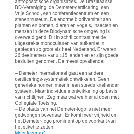
antroposofische organisaties. De Braziliaanse
BD-Vereniging, de Demeter-certficering, een
Vrije School, een conferentiecentrum en een
stenenmuseum. De enorme biodiversiteit aan
planten en bomen, dieren en vogels, insecten en
mensen in deze Biodynamische omgeving is
overweldigend. Dit in schril contrast met de
uitgestrekte monoculturen van suikerriet in
gebieden zo groot als heel Nederland. Er waren
26 deelnemers vanuit 15 landen en er zijn goede
besluiten genomen. De meest opvallende:
– Demeter Internationaal gaat een andere
certificerings-systematiek ontwikkelen. Geen
generieke normen meer in een steeds knellender
systeem. Maar individuele ontwikkeling op basis
van richtlijnen. Zeg maar wat we hier al doen met
Collegiale Toetsing.
– De plaats van het Demeter-logo is niet meer
gedwongen bovenaan. Er komt meer vrijheid om
het Demeter-logo prominent op de voorkant van
het etiket te zetten.
Meer lezen>>’