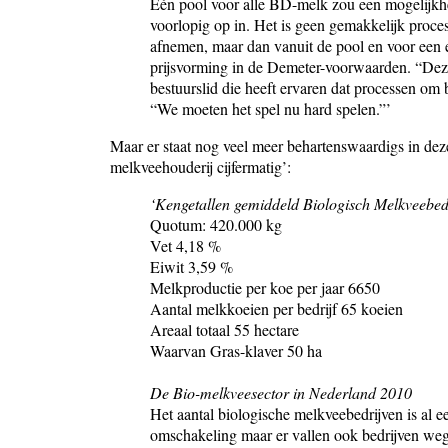
Eén pool voor alle BD-melk zou een mogelijkhei
voorlopig op in. Het is geen gemakkelijk proc
afnemen, maar dan vanuit de pool en voor een ee
prijsvorming in de Demeter-voorwaarden. “Dez
bestuurslid die heeft ervaren dat processen om b
“We moeten het spel nu hard spelen.”’
Maar er staat nog veel meer behartenswaardigs in deze
melkveehouderij cijfermatig’:
‘Kengetallen gemiddeld Biologisch Melkveebed
Quotum: 420.000 kg
Vet 4,18 %
Eiwit 3,59 %
Melkproductie per koe per jaar 6650
Aantal melkkoeien per bedrijf 65 koeien
Areaal totaal 55 hectare
Waarvan Gras-klaver 50 ha
De Bio-melkveesector in Nederland 2010
Het aantal biologische melkveebedrijven is al een 
omschakeling maar er vallen ook bedrijven weg 