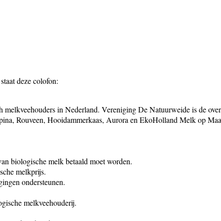
staat deze colofon:
ch melkveehouders in Nederland. Vereniging De Natuurweide is de over
ampina, Rouveen, Hooidammerkaas, Aurora en EkoHolland Melk op Maat
 van biologische melk betaald moet worden.
sche melkprijs.
igingen ondersteunen.
logische melkveehouderij.