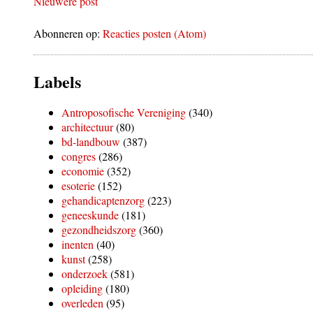
Nieuwere post
Abonneren op:
Reacties posten (Atom)
Labels
Antroposofische Vereniging
(340)
architectuur
(80)
bd-landbouw
(387)
congres
(286)
economie
(352)
esoterie
(152)
gehandicaptenzorg
(223)
geneeskunde
(181)
gezondheidszorg
(360)
inenten
(40)
kunst
(258)
onderzoek
(581)
opleiding
(180)
overleden
(95)