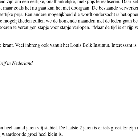
d zijn om een eerlijke, onafhankelijke, melkprijs te realiseren. Daar 
es, maar zoals het nu gaat kan het niet doorgaan. De bestaande verwerk
rlijke prijs. Een andere mogelijkheid die wordt onderzocht is het opnem
e mogelijkheden zullen we de komende maanden met de leden gaan bespr
oeren te verenigen stapje voor stapje verlopen. “Maar de tijd is er rijp v
 krant. Veel inbreng ook vanuit het Louis Bolk Instituut. Interessant i
rijf in Nederland
heel aantal jaren vrij stabiel. De laatste 2 jaren is er iets groei. Er zijn
waardoor de groei heel klein is.