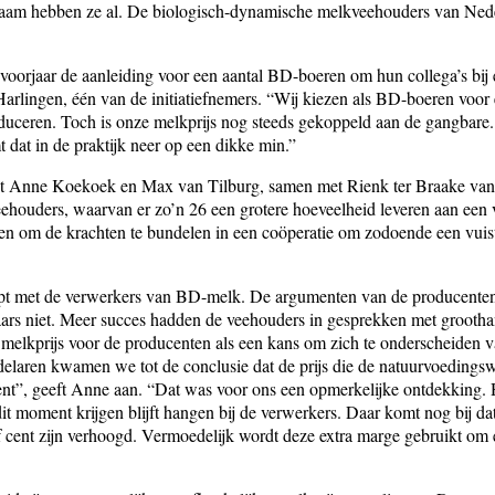
 naam hebben ze al. De biologisch-dynamische melkveehouders van Ned
oorjaar de aanleiding voor een aantal BD-boeren om hun collega’s bij el
rlingen, één van de initiatiefnemers. “Wij kiezen als BD-boeren voor ee
duceren. Toch is onze melkprijs nog steeds gekoppeld aan de gangbare.
mt dat in de praktijk neer op een dikke min.”
it Anne Koekoek en Max van Tilburg, samen met Rienk ter Braake van s
eehouders, waarvan er zo’n 26 een grotere hoeveelheid leveren aan een 
en om de krachten te bundelen in een coöperatie om zodoende een vui
opt met de verwerkers van BD-melk. De argumenten van de producente
rs niet. Meer succes hadden de veehouders in gesprekken met groothan
 melkprijs voor de producenten als een kans om zich te onderscheiden v
laren kwamen we tot de conclusie dat de prijs die de natuurvoedingswin
cent”, geeft Anne aan. “Dat was voor ons een opmerkelijke ontdekking. 
 dit moment krijgen blijft hangen bij de verwerkers. Daar komt nog bij da
f cent zijn verhoogd. Vermoedelijk wordt deze extra marge gebruikt om e