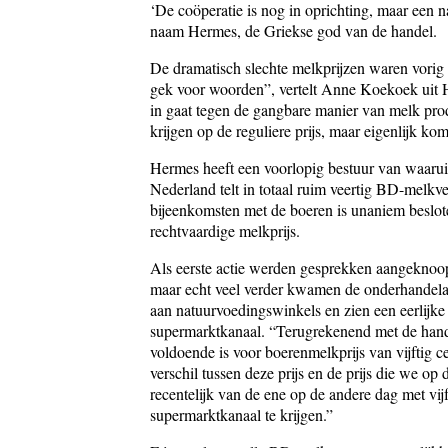
‘De coöperatie is nog in oprichting, maar een
naam Hermes, de Griekse god van de handel.
De dramatisch slechte melkprijzen waren vorig v
gek voor woorden”, vertelt Anne Koekoek uit Ha
in gaat tegen de gangbare manier van melk pro
krijgen op de reguliere prijs, maar eigenlijk ko
Hermes heeft een voorlopig bestuur van waaru
Nederland telt in totaal ruim veertig BD-melkv
bijeenkomsten met de boeren is unaniem beslot
rechtvaardige melkprijs.
Als eerste actie werden gesprekken aangekno
maar echt veel verder kwamen de onderhandelaa
aan natuurvoedingswinkels en zien een eerlijke
supermarktkanaal. “Terugrekenend met de hande
voldoende is voor boerenmelkprijs van vijftig 
verschil tussen deze prijs en de prijs die we op
recentelijk van de ene op de andere dag met vij
supermarktkanaal te krijgen.”