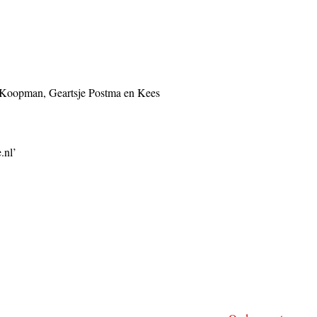
rt Koopman, Geartsje Postma en Kees
.nl’